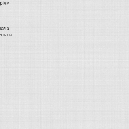
аріям
ся з
ень на