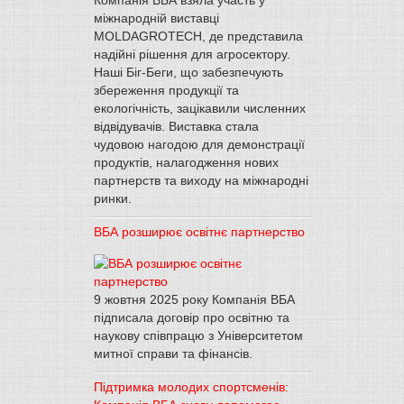
Компанія ВБА взяла участь у
міжнародній виставці
MOLDAGROTECH, де представила
надійні рішення для агросектору.
Наші Біг-Беги, що забезпечують
збереження продукції та
екологічність, зацікавили численних
відвідувачів. Виставка стала
чудовою нагодою для демонстрації
продуктів, налагодження нових
партнерств та виходу на міжнародні
ринки.
ВБА розширює освітнє партнерство
9 жовтня 2025 року Компанія ВБА
підписала договір про освітню та
наукову співпрацю з Університетом
митної справи та фінансів.
Підтримка молодих спортсменів: