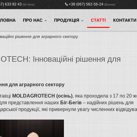
67) 633 92 43
+38 (067) 562-56-24
(Біг-беги)
(Вапняк)
ОЛОВНА
ПРО НАС
ПРОДУКЦІЯ
СТАТТІ
КОНТАКТИ
ційні рішення для аграрного сектору
TECH: Інноваційні рішення для
ня для аграрного сектору
тавці
MOLDAGROTECH (осінь)
, яка проходила з 17 по 20 
 для представлення наших
Біг-Бегів
– надійних рішень для
арської продукції, які привернули увагу численних відвідува