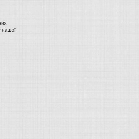
них
у нашої