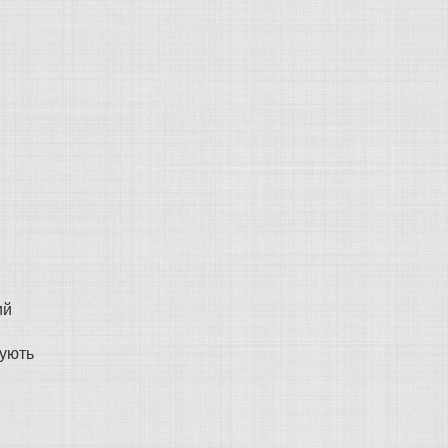
ий
чують