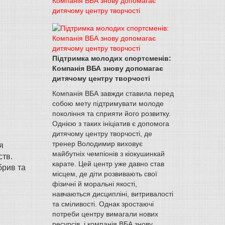
Компанія ВБА знову допомагає
дитячому центру творчості
Підтримка молодих спортсменів:
Компанія ВБА знову допомагає
дитячому центру творчості
Компанія ВБА завжди ставила перед
собою мету підтримувати молоде
покоління та сприяти його розвитку.
Однією з таких ініціатив є допомога
дитячому центру творчості, де
тренер Володимир виховує
я
майбутніх чемпіонів з кіокушинкай
ств.
карате. Цей центр уже давно став
брив та
місцем, де діти розвивають свої
фізичні й моральні якості,
навчаються дисципліні, витривалості
та сміливості. Однак зростаючі
потреби центру вимагали нових
ресурсів, і компанія ВБА знову