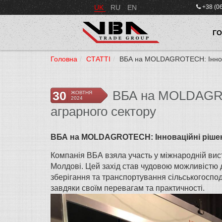
UK
RU
EN
+38 (0
Г
Головна
СТАТТІ
ВБА на MOLDAGROTECH: Іннова
ВБА на MOLDAGRO
30
ЖОВТНЯ
2024
аграрного сектору
ВБА на MOLDAGROTECH: Інноваційні рішен
Компанія ВБА взяла участь у міжнародній вис
Молдові. Цей захід став чудовою можливістю
зберігання та транспортування сільськогоспод
завдяки своїм перевагам та практичності.