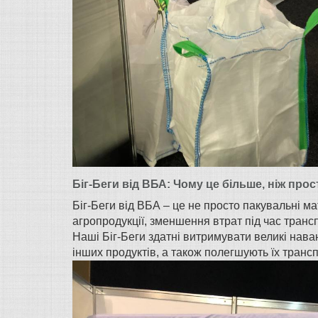
Біг-Беги від ВБА: Чому це більше, ніж про
Біг-Беги від ВБА – це не просто пакувальні м
агропродукції, зменшення втрат під час транс
Наші Біг-Беги здатні витримувати великі нав
інших продуктів, а також полегшують їх трансп