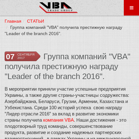
Главная
СТАТЬИ
Группа компаний "VBA" получила престижную награду
"Leader of the branch 2016".
Группа компаний "VBA"
07
СЕНТЯБРЯ
2017
получила престижную награду
"Leader of the branch 2016".
В мероприятии приняли участие успешные предприятия 
Украины, а также другие страны-участницы содружества: 
Азербайджана, Беларуси, Грузии, Армении, Казахстана и 
Узбекистана. 
Среди 100 историй успеха  свою награду 
”Лидер отрасли 2016” за вклад в развитие экономики 
страны получила 
компания VBA
. Наши достижения - это 
плодотворный труд команды, совершенствование 
продукта, развитие и создание надежных партнерских 
взаимоотношений,  в рамках Украины и на международной 