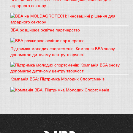
аграрного сектору
ВБА розширює освітнє партнерство
Підтримка молодих спортсменів: Компанія ВБА знову
допомагає дитячому центру творчості
Компанія ВБА: Підтримка Молодих Спортсменів