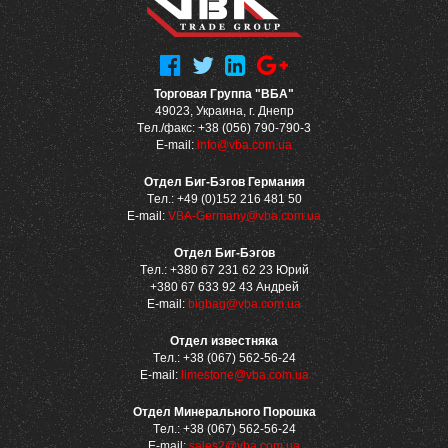
Торговая Группа "ВБА"
49023, Украина, г. Днепр
Tел./факс: +38 (056) 790-790-3
E-mail:
info@vba.com.ua
Отдел Биг-Бэгов Германия
Tел.: +49 (0)152 216 481 50
E-mail:
VBA-Germany@vba.com.ua
Отдел Биг-Бэгов
Tел.: +380 67 231 62 23 Юрий
+380 67 633 92 43 Андрей
E-mail:
bigbag@vba.com.ua
Отдел известняка
Tел.: +38 (067) 562-56-24
E-mail:
limestone@vba.com.ua
Отдел Минерального Порошка
Tел.: +38 (067) 562-56-24
E-mail:
sales2@vba.com.ua