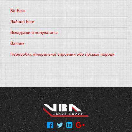
Біг-Беги
Лайнер Бэги
Вкладыши в полувагоны
Вапняк
Переробка мінеральної сировини або гірської породи