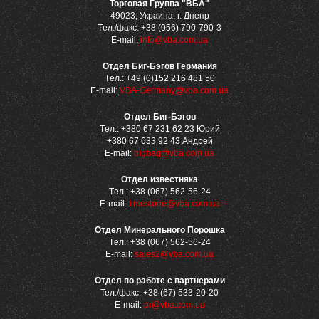
Торговая Группа "ВБА"
49023, Украина, г. Днепр
Tел./факс: +38 (056) 790-790-3
E-mail:
info@vba.com.ua
Отдел Биг-Бэгов Германия
Tел.: +49 (0)152 216 481 50
E-mail:
VBA-Germany@vba.com.ua
Отдел Биг-Бэгов
Tел.: +380 67 231 62 23 Юрий
+380 67 633 92 43 Андрей
E-mail:
bigbag@vba.com.ua
Отдел известняка
Tел.: +38 (067) 562-56-24
E-mail:
limestone@vba.com.ua
Отдел Минерального Порошка
Tел.: +38 (067) 562-56-24
E-mail:
sales2@vba.com.ua
Отдел по работе с партнерами
Тел./факс: +38 (67) 533-20-20
E-mail:
pr@vba.com.ua